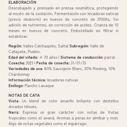
ELABORACIÓN
Descobajado y prensado en prensa neumática, protegiendo
al mosto de la oxidación. Fermentación con levaduras nativas
(previo desborre) en huevos de concreto de 2700lts. Sin
adición de nutrientes, sin corrección de acidez. Crianza de 10
meses en huevos de concreto. Embotellado sin filtrar ni
estabilizar.
Región:
Valles Calchaquíes, Salta|
Subregión:
Valle de
Cafayate, Pueblo.
Edad del viñedo:
+ 70 años |
Sistema de conducción:
parral
Cosecha:
2023 |
Fecha de cosecha:
31/01/23
Variedades de uva:
60% Sauvignon Blanc, 30% Riesling, 10%
Chardonnay
Información técnica:
levaduras nativas
Enólogo:
Pancho Lavaque
NOTAS DE CATA
Vista:
Un blend de color amarillo brillante con destellos
dorados ténues.
Nariz:
Expresa un gran carácter con notas de frutas
tropicales como el ananá. Aromas a peras en almíbar y miel.
Algo de notas vegetales como el espárrago.